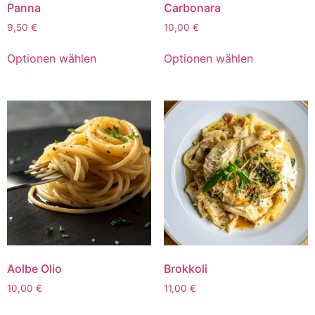
Panna
Carbonara
9,50
€
10,00
€
Optionen wählen
Optionen wählen
Aolbe Olio
Brokkoli
10,00
€
11,00
€