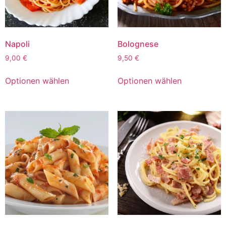
Napoli
Bolognese
9,00
€
9,50
€
Optionen wählen
Optionen wählen