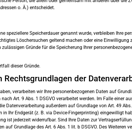
ristische Person, die allein oder gemeinsam mit anderen über die
ressen o. Ä.) entscheidet.
ine speziellere Speicherdauer genannt wurde, verbleiben Ihre pe
echtigtes Löschersuchen geltend machen oder eine Einwilligung 
ch zulässigen Gründe für die Speicherung Ihrer personenbezogene
tfall dieser Gründe.
n Rechtsgrundlagen der Datenverarb
haben, verarbeiten wir Ihre personenbezogenen Daten auf Grundla
 nach Art. 9 Abs. 1 DSGVO verarbeitet werden. Im Falle einer au
die Datenverarbeitung außerdem auf Grundlage von Art. 49 Abs. 
in Ihr Endgerät (z. B. via Device-Fingerprinting) eingewilligt ha
 ist jederzeit widerrufbar. Sind Ihre Daten zur Vertragserfüllu
n auf Grundlage des Art. 6 Abs. 1 lit. b DSGVO. Des Weiteren ver