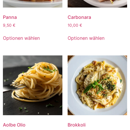
Panna
Carbonara
9,50
€
10,00
€
Optionen wählen
Optionen wählen
Aolbe Olio
Brokkoli