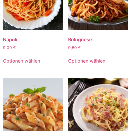
Napoli
Bolognese
9,00
€
9,50
€
Optionen wählen
Optionen wählen